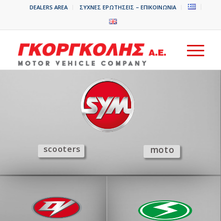
DEALERS AREA
ΣΥΧΝΕΣ ΕΡΩΤΗΣΕΙΣ – ΕΠΙΚΟΙΝΩΝΙΑ
s
c
o
o
t
e
r
s
m
o
t
o