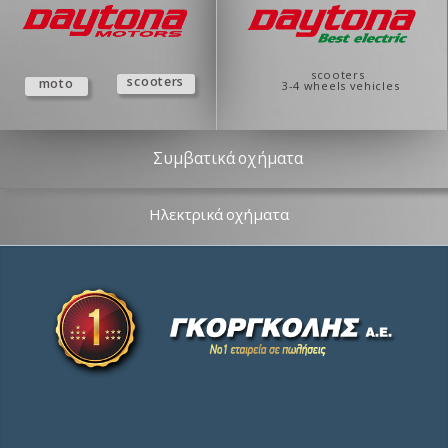
s
c
o
o
t
e
r
s
s
c
o
o
t
e
r
s
m
o
t
o
3
-
4
w
h
e
e
l
s
v
e
h
i
c
l
e
s
Συμβατικά οχήματα
Ηλεκτρικά οχήματα