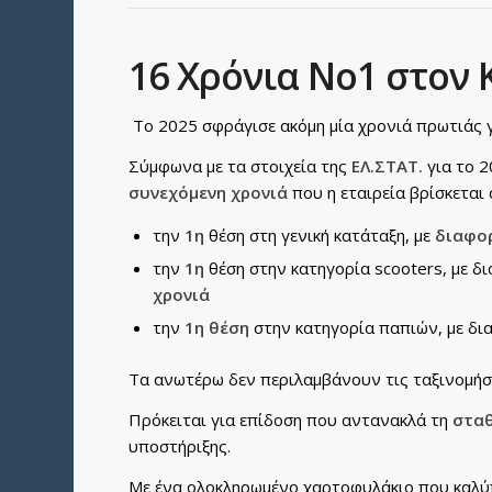
16 Χρόνια Νο1 στον
Το 2025 σφράγισε ακόμη μία χρονιά πρωτιάς 
Σύμφωνα με τα στοιχεία της
ΕΛ.ΣΤΑΤ.
για το 2
συνεχόμενη χρονιά
που η εταιρεία βρίσκετα
την
1η
θέση στη γενική κατάταξη, με
διαφο
την
1η
θέση στην κατηγορία scooters, με 
χρονιά
την
1η θέση
στην κατηγορία παπιών, με δ
Τα ανωτέρω δεν περιλαμβάνουν τις ταξινομήσε
Πρόκειται για επίδοση που αντανακλά τη
σταθ
υποστήριξης.
Με ένα ολοκληρωμένο χαρτοφυλάκιο που καλύπ