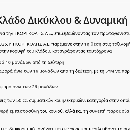
 Κλάδο Δικύκλου & Δυναμικ
για την ΓΚΟΡΓΚΟΛΗΣ Α.Ε., επιβεβαιώνοντας τον πρωταγωνιστικ
025, η ΓΚΟΡΓΚΟΛΗΣ Α.Ε. παρέμεινε στην
1η θέση
στις ταξινομή
ι στην κορυφή του κλάδου, καταγράφοντας ταυτόχρονα:
ρά
10 μονάδων
από τη δεύτερη
διαφορά
άνω των 16 μονάδων
από τη δεύτερη, με τη
SYM
να παρ
ιαφορά
άνω των 26 μονάδων
ις των 50 cc, συμβατικών και ηλεκτρικών, κατηγορία στην οπο
ερή εμπιστοσύνη
του κοινού, αλλά και τη
συνεπή παρουσία
τει διαφορετικές ανάγκες μετακίνησης και περιλαμβάνει τα br